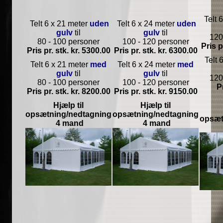
Telt 
Telt 6 x 21 meter
uden
Telt 6 x 24 meter
uden
gulv
til
gulv
til
120
80 - 100 personer
100 - 120 personer
Pris p
Pris pr. stk. kr. 5300.00
Pris pr. stk. kr. 6300.00
Telt 
Telt 6 x 21 meter
med
Telt 6 x 24 meter
med
gulv
til
gulv
til
120
80 - 100 personer
100 - 120 personer
Pr
Pris pr. stk. kr. 8200.00
Pris pr. stk. kr. 9150.00
Hjælp til
Hjælp til
opsætning/nedtagning
opsætning/nedtagning
opsæt
4 mand
4 mand