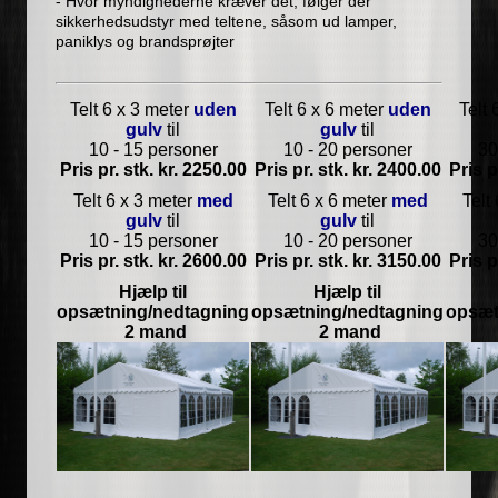
- Hvor myndighederne kræver det, følger der
sikkerhedsudstyr med teltene, såsom ud lamper,
paniklys og brandsprøjter
Telt 6 x 3 meter
uden
Telt 6 x 6 meter
uden
Telt 
gulv
til
gulv
til
10 - 15 personer
10 - 20 personer
30
Pris pr. stk. kr. 2250.00
Pris pr. stk. kr. 2400.00
Pris p
Telt 6 x 3 meter
med
Telt 6 x 6 meter
med
Telt
gulv
til
gulv
til
10 - 15 personer
10 - 20 personer
30
Pris pr. stk. kr. 2600.00
Pris pr. stk. kr. 3150.00
Pris p
Hjælp til
Hjælp til
opsætning/nedtagning
opsætning/nedtagning
opsæt
2 mand
2 mand