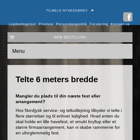
TILMELD NYHEDSBREV
Lejebetingelser
Prisliste
Persondatapolitik
Forsikring
Kontakt os
WEB-BESTILLING
Menu
Telte 6 meters bredde
Mangler du plads til din næste fest eller
arrangement?
Hos Nordjysk service- og teltudlejning tilbyder vi telte i
flere størrelser og til enhver lejlighed. Hvad enten du
skal holde en lille havefest, et smukt bryllup eller et
større firmaarrangement, kan vi skabe rammerne for
en uforglemmelig fest.