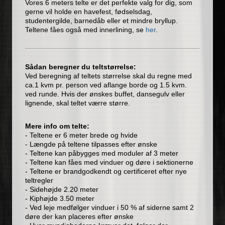
Vores 6 meters telte er det perfekte valg for dig, som
gerne vil holde en havefest, fødselsdag,
studentergilde, barnedåb eller et mindre bryllup.
Teltene fåes også med innerlining, se
her
.
Sådan beregner du teltstørrelse:
Ved beregning af teltets størrelse skal du regne med
ca.1 kvm pr. person ved aflange borde og 1.5 kvm.
ved runde. Hvis der ønskes buffet, dansegulv eller
lignende, skal teltet værre større.
Mere info om telte:
- Teltene er 6 meter brede og hvide
- Længde på teltene tilpasses efter ønske
- Teltene kan påbygges med moduler af 3 meter
- Teltene kan fåes med vinduer og døre i sektionerne
- Teltene er brandgodkendt og certificeret efter nye
teltregler
- Sidehøjde 2.20 meter
- Kiphøjde 3.50 meter
- Ved leje medfølger vinduer i 50 % af siderne samt 2
døre der kan placeres efter ønske