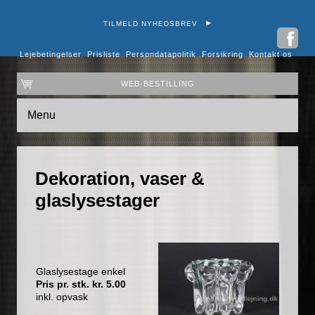
TILMELD NYHEDSBREV
Lejebetingelser
Prisliste
Persondatapolitik
Forsikring
Kontakt os
WEB-BESTILLING
Menu
Dekoration, vaser &
glaslysestager
Glaslysestage enkel
Pris pr. stk. kr. 5
.00
inkl. opvask