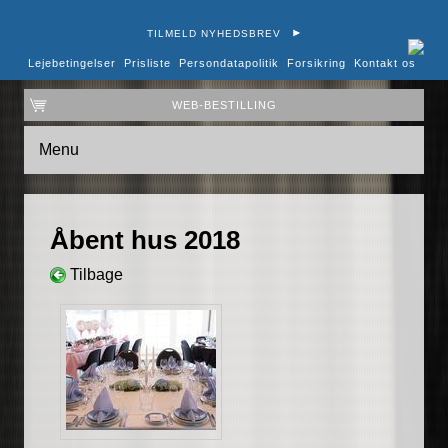
TILMELD NYHEDSBREV
Lejebetingelser
Prisliste
Persondatapolitik
Forsikring
Kontakt os
WEB-BESTILLING
Menu
Åbent hus 2018
Tilbage